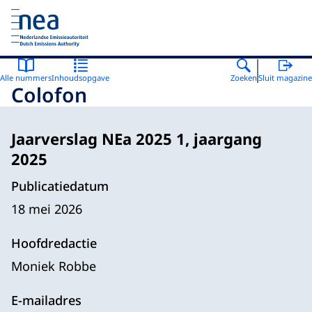
Naar de homepage van Nederlandse Emissieautoriteit
Alle nummers
Inhoudsopgave
Zoeken
Sluit magazine
Colofon
Jaarverslag NEa 2025 1, jaargang
2025
Publicatiedatum
18 mei 2026
Hoofdredactie
Moniek Robbe
E-mailadres