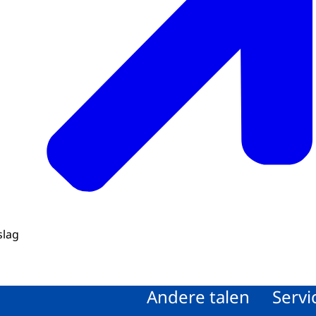
rslag
Andere talen
Servi