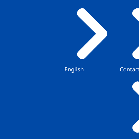
English
Contac