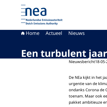
Naar de homepage van Nederlandse Emissieaut
Home
Actueel
Nieuws
Een turbulent jaar
Nieuwsbericht
18-05-
De NEa kijkt in het j
urgentie van de klim
ondanks Corona de C
toenam. Maar ook een
pakket ambitieuze en