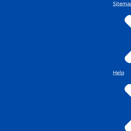
Sitema
Help