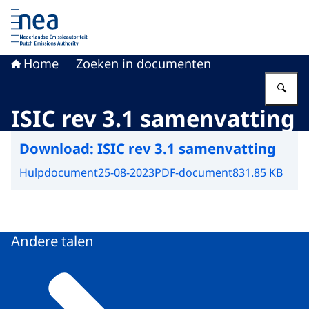
Naar de homepage van Nederlandse Emissieautoriteit
Home
Zoeken in documenten
Vu
ISIC rev 3.1 samenvatting
Download:
ISIC rev 3.1 samenvatting
Hulpdocument
25-08-2023
PDF-document
831.85 KB
Andere talen