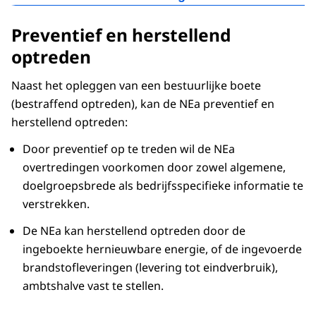
Omwille van bestraffend optreden betreffen dit:
De last onder dwangsom;
Preventief en herstellend
De ambtshalve vaststelling van de
De bestuurlijke waarschuwing;
optreden
brandstofleveringen (levering tot
De bestuurlijke boete.
eindverbruik) of de hoeveelheid ingeboekte
Naast het opleggen van een bestuurlijke boete
hernieuwbare energie vervoer;
(bestraffend optreden), kan de NEa preventief en
Het blokkeren van de rekening of van een
herstellend optreden:
rekeningfaciliteit in het REV.
Door preventief op te treden wil de NEa
overtredingen voorkomen door zowel algemene,
doelgroepsbrede als bedrijfsspecifieke informatie te
verstrekken.
De NEa kan herstellend optreden door de
ingeboekte hernieuwbare energie, of de ingevoerde
brandstofleveringen (levering tot eindverbruik),
ambtshalve vast te stellen.