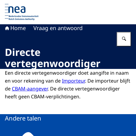
Naar de homepage van Nederlandse Emissieautoriteit
Home
Vraag en antwoord
Vu
Directe
vertegenwoordiger
Een directe vertegenwoordiger doet aangifte in naam
en voor rekening van de
Importeur
. De importeur blijft
de
CBAM-aangever
. De directe vertegenwoordiger
heeft geen CBAM-verplichtingen.
Andere talen