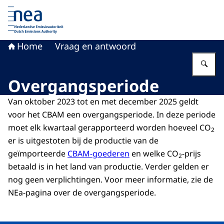
Naar de homepage van Nederlandse Emissieautoriteit
Home
Vraag en antwoord
Vu
Overgangsperiode
Van oktober 2023 tot en met december 2025 geldt
voor het CBAM een overgangsperiode. In deze periode
moet elk kwartaal gerapporteerd worden hoeveel CO
2
er is uitgestoten bij de productie van de
geïmporteerde
CBAM-goederen
en welke CO
-prijs
2
betaald is in het land van productie. Verder gelden er
nog geen verplichtingen. Voor meer informatie, zie de
NEa-pagina
over de overgangsperiode
.