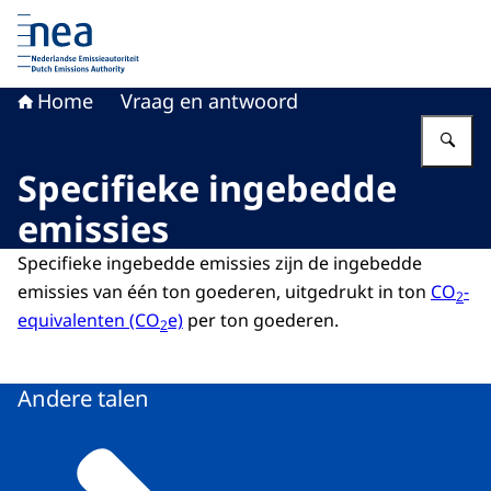
Naar de homepage van Nederlandse Emissieautoriteit
Home
Vraag en antwoord
Vu
Specifieke ingebedde
emissies
Specifieke ingebedde emissies zijn de ingebedde
emissies van één ton goederen, uitgedrukt in ton
CO
-
2
equivalenten (CO
e)
per ton goederen.
2
Andere talen