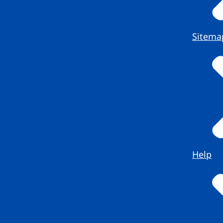
Sitema
Help