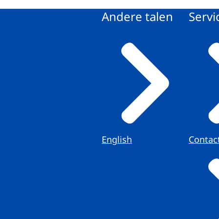
Andere talen
Servi
English
Contac