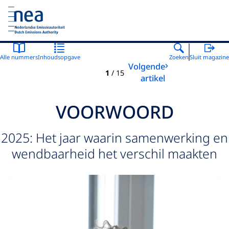
Naar de homepage van Nederlandse Emissieautoriteit
Alle nummers
Inhoudsopgave
Zoeken
Sluit magazine
Volgende
1
/
15
artikel
VOORWOORD
2025: Het jaar waarin samenwerking en
wendbaarheid het verschil maakten