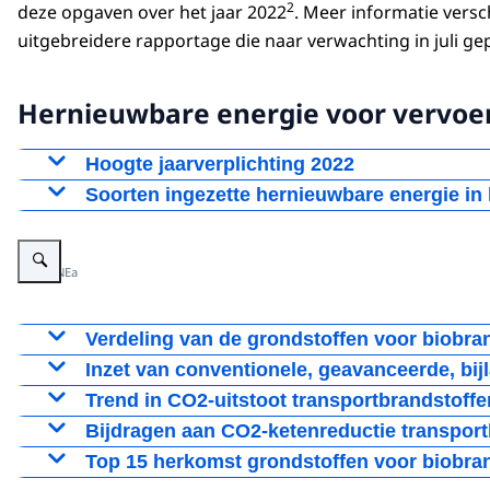
2
deze opgaven over het jaar 2022
. Meer informatie versch
uitgebreidere rapportage die naar verwachting in juli ge
Hernieuwbare energie voor vervoer
Hoogte jaarverplichting 2022
Bedrijven die benzine en diesel leveren aan vervo
Soorten ingezette hernieuwbare energie in 
geleverde benzine en diesel voor vervoer laten be
Net als in voorgaande jaren bestond het overgro
Vergroot afbeelding Hernieuwbare energie voor vervoer in Nederland (2022)
elektriciteit en biogas*. Het aantal inboekers van
Het volume aan geleverde benzine en diesel ligt no
Beeld: NEa
ongeveer een derde.
hernieuwbare energie moest worden geleverd. In d
* De percentages zijn bepaald op basis van berekende 
Verdeling van de grondstoffen voor biobra
Vergroot afbeelding Verdeling van de grondstoffen voor biobrandst
Inzet van conventionele, geavanceerde, bij
Vergroot afbeelding Inzet van conventionele, geavanceerde, bijlag
Trend in CO2-uitstoot transportbrandstoffe
Vergroot afbeelding Trend in CO2-uitstoot transportbrandstoffen (
Bijdragen aan CO2-ketenreductie transport
Vergroot afbeelding Bijdragen aan CO2-ketenreductie transportbra
Top 15 herkomst grondstoffen voor biobran
Vergroot afbeelding Top 15 herkomst grondstoffen voor biobrandst