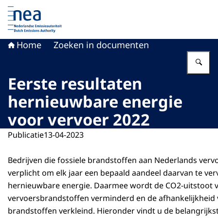
Naar de homepage van Nederlandse Emissieautoriteit
Home
Zoeken in documenten
Vu
Eerste resultaten
hernieuwbare energie
voor vervoer 2022
Publicatie
13-04-2023
Bedrijven die fossiele brandstoffen aan Nederlands verv
verplicht om elk jaar een bepaald aandeel daarvan te ve
hernieuwbare energie. Daarmee wordt de CO2-uitstoot 
vervoersbrandstoffen verminderd en de afhankelijkheid 
brandstoffen verkleind. Hieronder vindt u de belangrijks