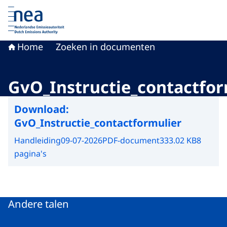
Naar de homepage van Nederlandse Emissieautoriteit
Home
Zoeken in documenten
GvO_Instructie_contactfor
Download:
GvO_Instructie_contactformulier
Handleiding
09-07-2026
PDF-document
333.02 KB
8
pagina's
Andere talen