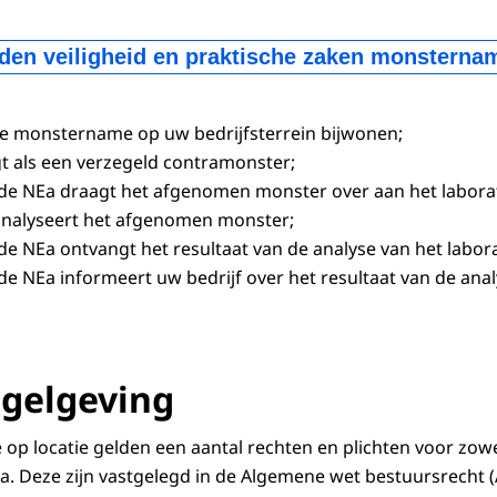
den veiligheid en praktische zaken monsterna
en monstername op de tank
anketing
de monstername op uw bedrijfsterrein bijwonen;
het terrein
t als een verzegeld contramonster;
 product
 de NEa draagt het afgenomen monster over aan het labor
os)processen
analyseert het afgenomen monster;
den op het terrein die van invloed zijn op de veiligheid 
de NEa ontvangt het resultaat van de analyse van het labor
de NEa informeert uw bedrijf over het resultaat van de ana
egelgeving
op locatie gelden een aantal rechten en plichten voor zowel
a. Deze zijn vastgelegd in de Algemene wet bestuursrecht 