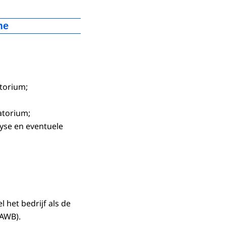
me
atorium;
van de monstername
atorium;
lyse en eventuele
 het bedrijf als de
(AWB).