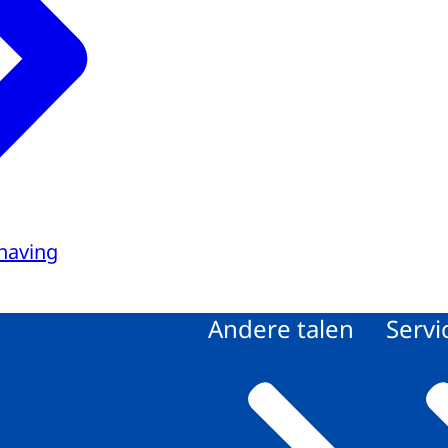
having
Andere talen
Servi