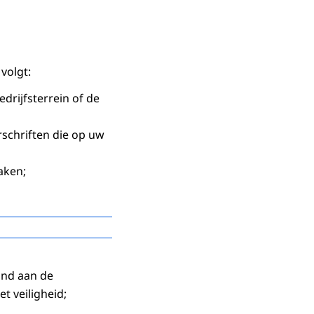
volgt:
drijfsterrein of de
schriften die op uw
aken;
and aan de
 veiligheid;