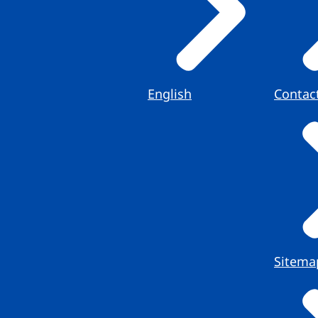
English
Contac
Sitema