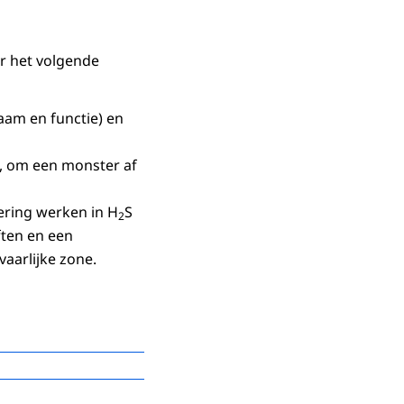
ur het volgende
naam en functie) en
, om een monster af
icering werken in H
S
2
ften en een
aarlijke zone.
den. Alleen voor het