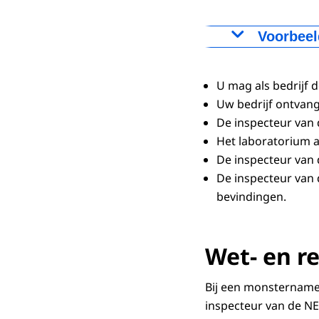
Voorbeel
Faciliteit
Stikstof bl
U mag als bedrijf 
Route over 
Uw bedrijf ontvang
Verwarmen
De inspecteur van
Lopende (l
Het laboratorium 
Werkzaamhe
De inspecteur van 
De inspecteur van 
bevindingen.
Wet- en r
Bij een monstername 
inspecteur van de NE