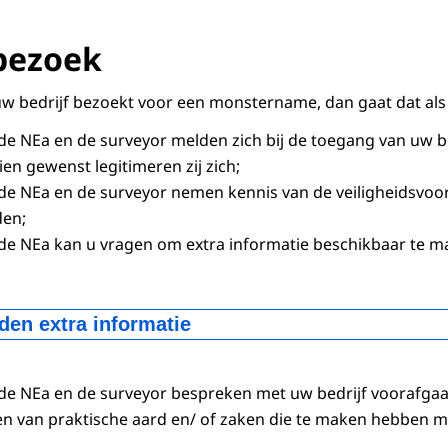
bezoek
uw bedrijf bezoekt voor een monstername, dan gaat dat als 
 de NEa en de
surveyor
melden zich bij de toegang van uw be
en gewenst legitimeren zij zich;
 de NEa en de
surveyor
nemen kennis van de veiligheidsvoor
den;
de NEa kan u vragen om extra informatie beschikbaar te m
den extra informatie
en
 de NEa en de
surveyor
bespreken met uw bedrijf voorafga
atste lossing in de betreffende tank(s)
van praktische aard en/ of zaken die te maken hebben met
rzicht(en) weken voorafgaand aan de bemonstering