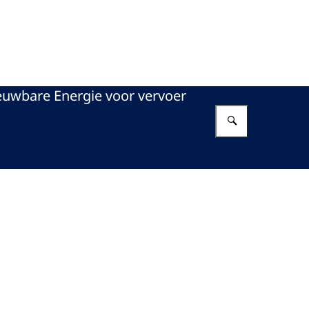
euwbare Energie voor vervoer
Vul in wat 