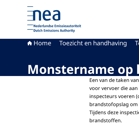
Naar de homepage van Nederlandse Emissieaut
Home
Toezicht en handhaving
T
Monstername op l
Een van de taken van
voor vervoer die aa
inspecteurs voeren (o
brandstofopslag om 
Tijdens deze inspec
brandstoffen.