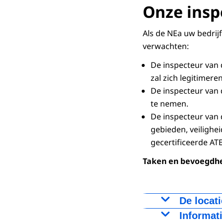
Onze insp
Als de NEa uw bedrij
verwachten:
De inspecteur van d
zal zich legitimere
De inspecteur van
te nemen.
De inspecteur van 
gebieden, veilighe
gecertificeerde AT
Taken en bevoegdh
De locat
De inspecteur
Informat