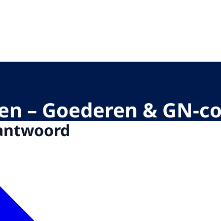
oriteit
gen – Goederen & GN-c
antwoord