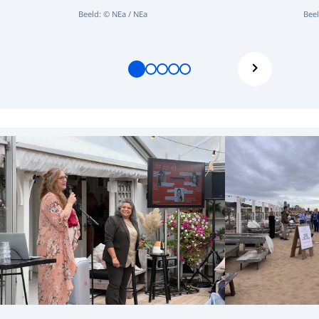
Beeld: © NEa / NEa
Beel