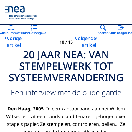
Naar de homepage van Nederlandse Emissieautoriteit
Alle nummers
Inhoudsopgave
Zoeken
Sluit magazine
Vorige
Volgende
10
/
15
artikel
artikel
20 JAAR NEA: VAN
STEMPELWERK TOT
SYSTEEMVERANDERING
Een interview met de oude garde
Den Haag, 2005.
In een kantoorpand aan het Willem
Witseplein zit een handvol ambtenaren gebogen over
stapels papier. Ze stempelen, controleren, bellen… Ze
werken aan de implementatie van het