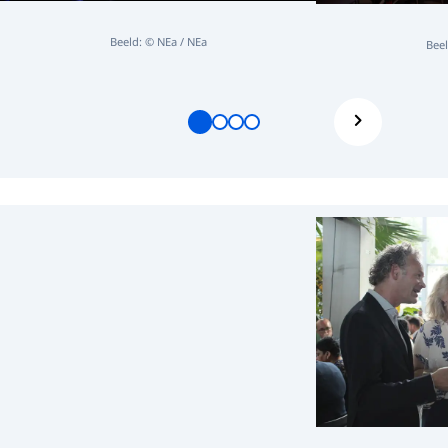
Beeld: © NEa / NEa
Beel