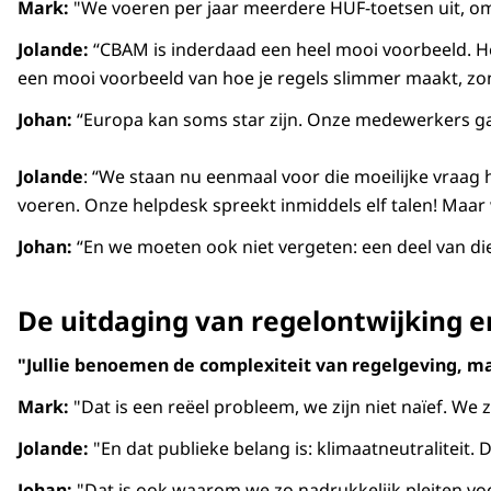
Mark:
"We voeren per jaar meerdere HUF-toetsen uit, om t
Jolande:
“CBAM is inderdaad een heel mooi voorbeeld. Het 
een mooi voorbeeld van hoe je regels slimmer maakt, zonde
Johan:
“Europa kan soms star zijn. Onze medewerkers gaa
Jolande
: “We staan nu eenmaal voor die moeilijke vraag 
voeren. Onze helpdesk spreekt inmiddels elf talen! Maar 
Johan:
“En we moeten ook niet vergeten: een deel van die 
De uitdaging van regelontwijking e
"Jullie benoemen de complexiteit van regelgeving, ma
Mark:
"Dat is een reëel probleem, we zijn niet naïef. We
Jolande:
"En dat publieke belang is: klimaatneutraliteit.
Johan:
"Dat is ook waarom we zo nadrukkelijk pleiten voor 