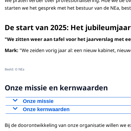
We praten verder over professionalisering. Hoe we de o
starten we het gesprek met het bestuur van de NEa, best
De start van 2025: Het jubileumjaa
"We zitten weer aan tafel voor het jaarverslag met ee
Mark:
"We zeiden vorig jaar al: een nieuw kabinet, nieu
Beeld: © NEa
Onze missie en kernwaarden
Onze missie
De Nederlandse Emissieautoriteit werkt aan een k
Onze kernwaarden
Toegewijd:
We zijn toegewijd aan elkaar, aan de 
Met bijbehorende toelichting: Het beprijzen en b
Bij de doorontwikkeling van onze organisatie willen we e
Toegankelijk:
Daarnaast zijn we een toegankelijke