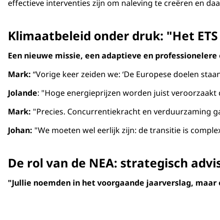
De klimaatuitdaging is groot en complex, daarom 
effectieve interventies zijn om naleving te creëren en d
Toonaangevend:
Maar we zijn ook een toonaangev
Klimaatbeleid onder druk: "Het ETS l
Een nieuwe missie, een adaptieve en professionelere o
Mark:
“Vorige keer zeiden we: ‘De Europese doelen staan
Jolande
: "Hoge energieprijzen worden juist veroorzaakt 
Mark:
"Precies. Concurrentiekracht en verduurzaming gaan 
Johan:
"We moeten wel eerlijk zijn: de transitie is com
De rol van de NEA: strategisch adv
"Jullie noemden in het voorgaande jaarverslag, maar oo