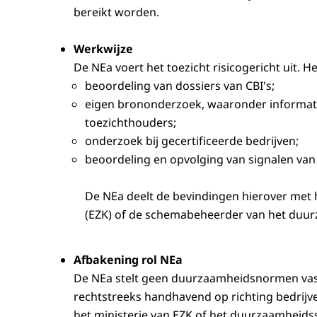
bereikt worden.
Werkwijze
De NEa voert het toezicht risicogericht uit. H
beoordeling van dossiers van CBI's;
eigen brononderzoek, waaronder informati
toezichthouders;
onderzoek bij gecertificeerde bedrijven;
beoordeling en opvolging van signalen van
De NEa deelt de bevindingen hierover met 
(EZK) of de schemabeheerder van het duu
Afbakening rol NEa
De NEa stelt geen duurzaamheidsnormen vast, 
rechtstreeks handhavend op richting bedrijv
het ministerie van EZK of het duurzaamheids