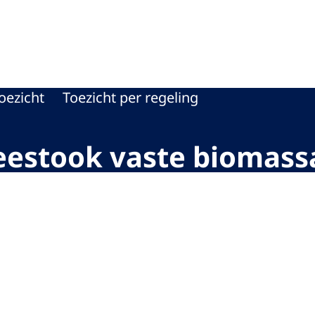
oriteit
oezicht
Toezicht per regeling
meestook vaste biomass