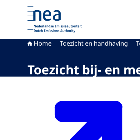
Naar de homepage van Nederlandse Emissieaut
Home
Toezicht en handhaving
T
Toezicht bij- en 