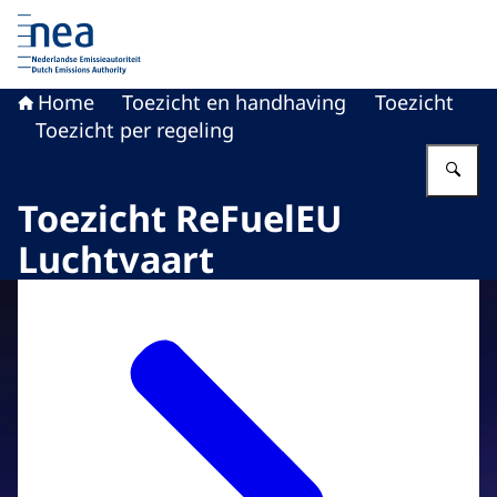
Naar de homepage van Nederlandse Emissieautoriteit
Home
Toezicht en handhaving
Toezicht
Toezicht per regeling
Vu
Toezicht ReFuelEU
Luchtvaart