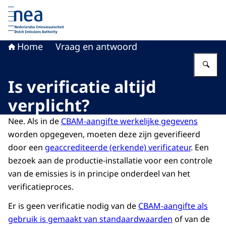
Naar de homepage van Nederlandse Emissieautoriteit
Home
Vraag en antwoord
Vu
Is verificatie altijd
verplicht?
Nee. Als in de
CBAM-aangifte werkelijke gegevens
worden opgegeven, moeten deze zijn geverifieerd
door een
geaccrediteerde (erkende) verificateur
. Een
bezoek aan de productie-installatie voor een controle
van de emissies is in principe onderdeel van het
verificatieproces.
Er is geen verificatie nodig van de
CBAM-aangifte als
gebruik is gemaakt van standaardwaarden
of van de