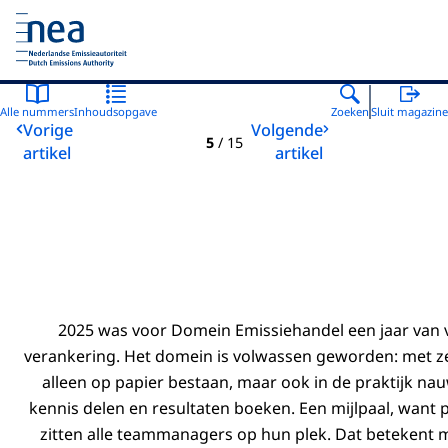
Naar de homepage van Nederlandse Emissieautoriteit
Alle nummers
Inhoudsopgave
Zoeken
Sluit magazine
Vorige
Volgende
5
/
15
artikel
artikel
2025 was voor Domein Emissiehandel een jaar van 
verankering. Het domein is volwassen geworden: met zes
alleen op papier bestaan, maar ook in de praktijk n
kennis delen en resultaten boeken. Een mijlpaal, want p
zitten alle teammanagers op hun plek. Dat betekent m