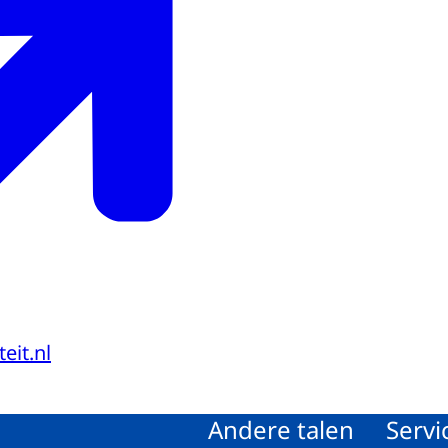
eit.nl
Andere talen
Servi