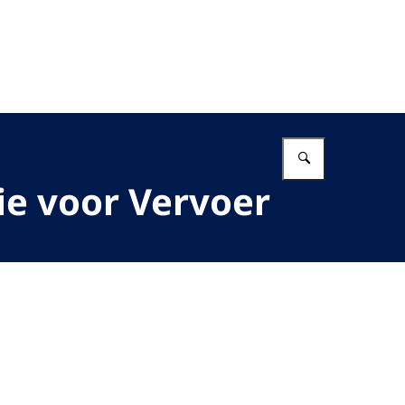
Vul in wat 
ie voor Vervoer