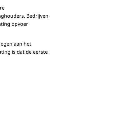
re
ghouders. Bedrijven
hting opvoer
oegen aan het
ting is dat de eerste
 ‘welkom bij het Register Energie voor Vervoer’, met de mogelijkheid om in 