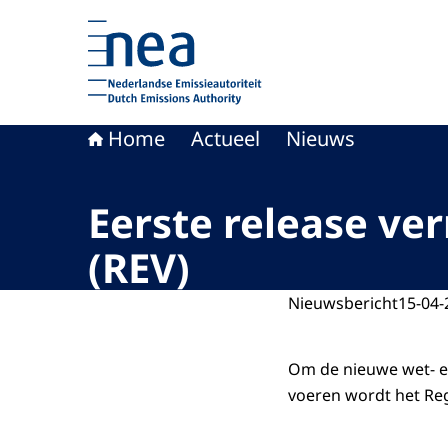
Naar de homepage van Nederlandse Emissieaut
Home
Actueel
Nieuws
Eerste release ve
(REV)
Nieuwsbericht
15-04-
Om de nieuwe wet- en
voeren wordt het Reg