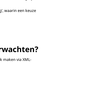
ng’, waarin een keuze
erwachten?
jk maken via XML-
d van het register voor Energie voor vervoer