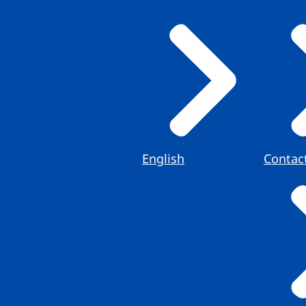
English
Contac