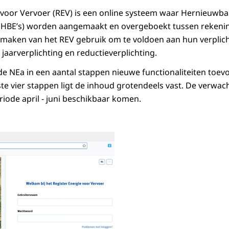
 voor Vervoer (REV) is een online systeem waar Hernieuwba
HBE’s) worden aangemaakt en overgeboekt tussen rekenin
 maken van het REV gebruik om te voldoen aan hun verplic
jaarverplichting en reductieverplichting.
e NEa in een aantal stappen nieuwe functionaliteiten toev
ste vier stappen ligt de inhoud grotendeels vast. De verwach
eriode april - juni beschikbaar komen.
shot van het inlogscherm van het register Energie voor Vervoer, met de tekst