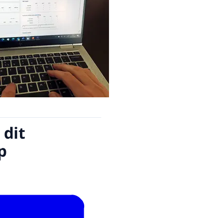
 dit
p