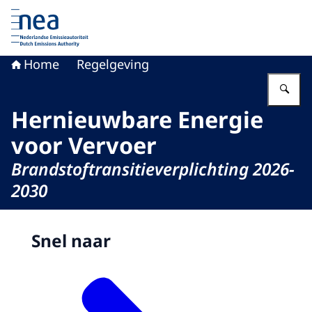
Naar de homepage van Nederlandse Emissieautoriteit
Home
Regelgeving
Vu
Hernieuwbare Energie
voor Vervoer
Brandstoftransitieverplichting 2026-
2030
Beeld: © iStock / VanderWolf-Images
Snel naar