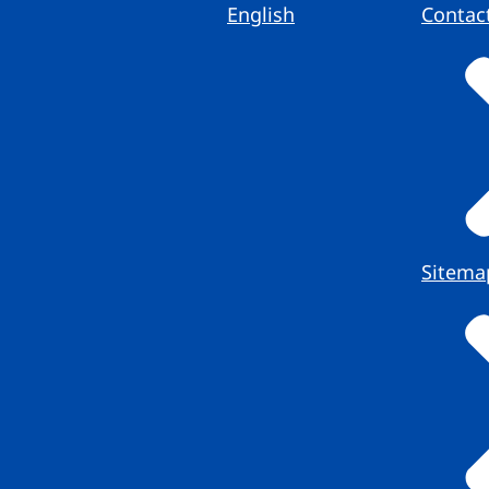
English
Contac
Sitema